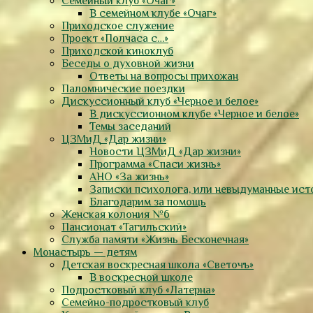
Семейный клуб «Очаг»
В семейном клубе «Очаг»
Приходское служение
Проект «Полчаса с…»
Приходской киноклуб
Беседы о духовной жизни
Ответы на вопросы прихожан
Паломнические поездки
Дискуссионный клуб «Черное и белое»
В дискуссионном клубе «Черное и белое»
Темы заседаний
ЦЗМиД «Дар жизни»
Новости ЦЗМиД «Дар жизни»
Программа «Спаси жизнь»
АНО «За жизнь»
Записки психолога, или невыдуманные ист
Благодарим за помощь
Женская колония №6
Пансионат «Тагильский»
Служба памяти «Жизнь Бесконечная»
Монастырь — детям
Детская воскресная школа «Светочъ»
В воскресной школе
Подростковый клуб «Латерна»
Семейно-подростковый клуб