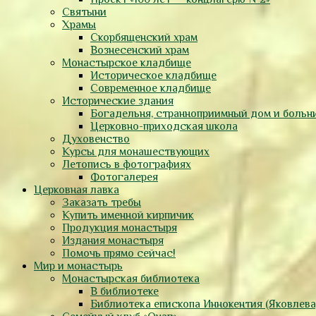
Святыни
Храмы
Скорбященский храм
Вознесенский храм
Монастырское кладбище
Историческое кладбище
Современное кладбище
Исторические здания
Богадельня, странноприимный дом и больн
Церковно-приходская школа
Духовенство
Курсы для монашествующих
Летопись в фотографиях
Фотогалерея
Церковная лавка
Заказать требы
Купить именной кирпичик
Продукция монастыря
Издания монастыря
Помочь прямо сейчас!
Мир и монастырь
Монастырская библиотека
В библиотеке
Библиотека епископа Иннокентия (Яковлева