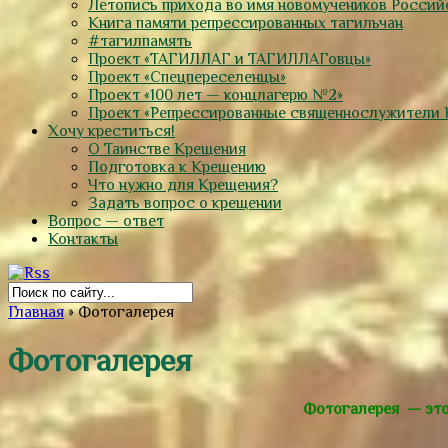
Летопись прихода во имя новомучеников Россий
Книга памяти репрессированных тагильчан
#тагилпамять
Проект «ТАГИЛЛАГ и ТАГИЛЛАГовцы»
Проект «Спецпереселенцы»
Проект «100 лет — концлагерю №2»
Проект «Репрессированные священнослужители 
Хочу креститься!
О Таинстве Крещения
Подготовка к Крещению
Что нужно для Крещения?
Задать вопрос о крещении
Вопрос — ответ
Контакты
Главная
»
Фотогалерея
Фотогалерея
Фотогалерея — это 