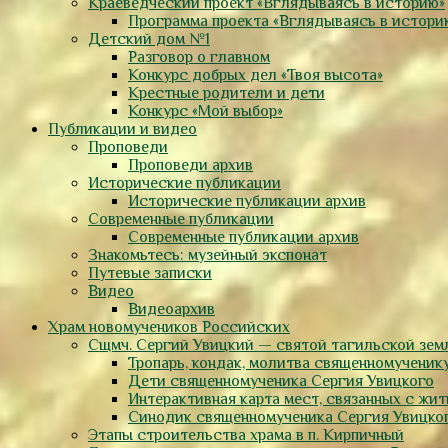
Краеведческий проект «Вглядываясь в историю»
Программа проекта «Вглядываясь в истори
Детский дом №1
Разговор о главном
Конкурс добрых дел «Твоя высота»
Крестные родители и дети
Конкурс «Мой выбор»
Публикации и видео
Проповеди
Проповеди архив
Исторические публикации
Исторические публикации архив
Современные публикации
Современные публикации архив
Знакомьтесь: музейный экспонат
Путевые записки
Видео
Видеоархив
Храм новомучеников Российских
Сщмч. Сергий Увицкий — святой тагильской зем
Тропарь, кондак, молитва священномученик
Дети священномученика Сергия Увицкого
Интерактивная карта мест, связанных с жи
Синодик священномученика Сергия Увицко
Этапы строительства храма в п. Кирпичный