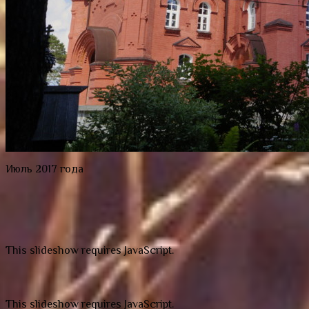
Июль 2017 года
This slideshow requires JavaScript.
This slideshow requires JavaScript.