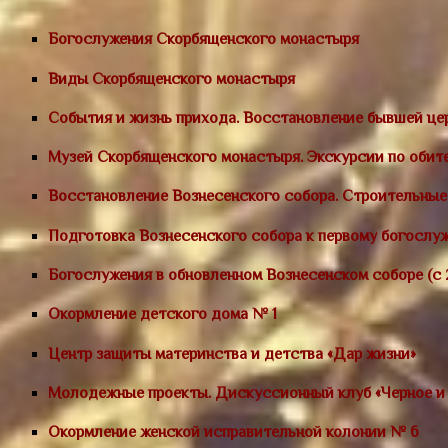
Богослужения Скорбященского монастыря
Виды Скорбященского монастыря
События и жизнь прихода.
Восстановление бывшей це
Музей Скорбященского монастыря. Экскурсии по оби
Восстановление Вознесенского собора. Строительные
Подготовка Вознесенского собора к первому богослуже
Богослужения в обновленном Вознесенском соборе (с 2
Окормление детского дома № 1
Центр защиты материнства и детства «Дар жизни»
Молодежные проекты. Дискуссионный клуб «Черное и б
Окормление женской исправительной колонии № 6