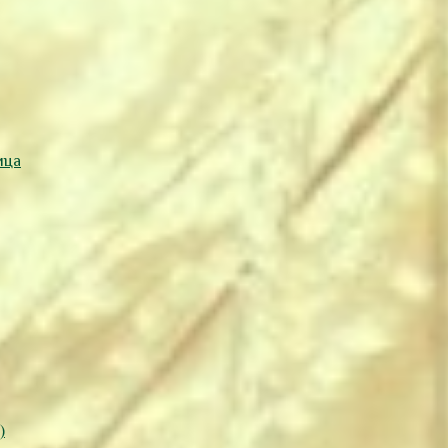
ица
)