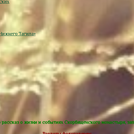
ских
Нижнего Тагила»
рассказ о жизни и событиях Скорбященского монастыря, зап