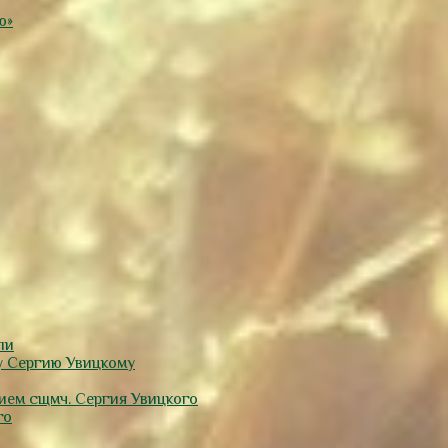
ю»
ли
у Сергию Увицкому
тием сщмч. Сергия Увицкого
го