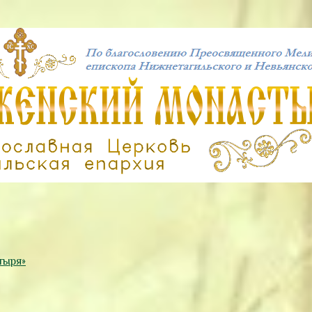
тыря»