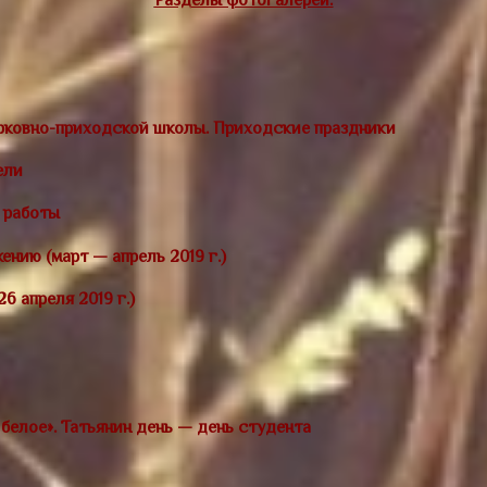
Разделы фотогалереи:
рковно-приходской школы. Приходские праздники
тели
 работы
нию (март — апрель 2019 г.)
6 апреля 2019 г.)
елое». Татьянин день — день студента