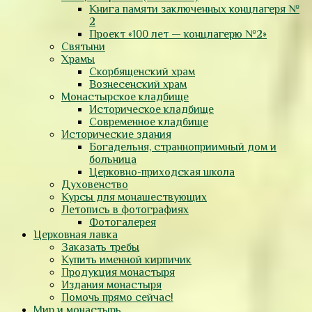
Книга памяти заключенных концлагеря №
2
Проект «100 лет — концлагерю №2»
Святыни
Храмы
Скорбященский храм
Вознесенский храм
Монастырское кладбище
Историческое кладбище
Современное кладбище
Исторические здания
Богадельня, странноприимный дом и
больница
Церковно-приходская школа
Духовенство
Курсы для монашествующих
Летопись в фотографиях
Фотогалерея
Церковная лавка
Заказать требы
Купить именной кирпичик
Продукция монастыря
Издания монастыря
Помочь прямо сейчас!
Мир и монастырь