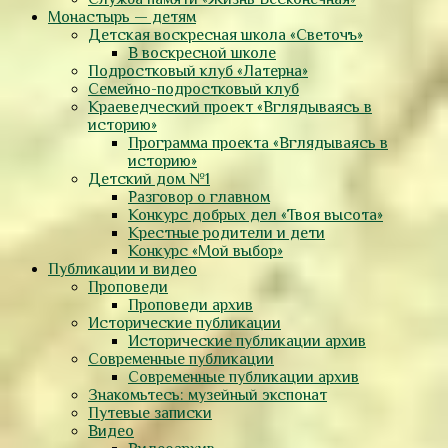
Монастырь — детям
Детская воскресная школа «Светочъ»
В воскресной школе
Подростковый клуб «Латерна»
Семейно-подростковый клуб
Краеведческий проект «Вглядываясь в
историю»
Программа проекта «Вглядываясь в
историю»
Детский дом №1
Разговор о главном
Конкурс добрых дел «Твоя высота»
Крестные родители и дети
Конкурс «Мой выбор»
Публикации и видео
Проповеди
Проповеди архив
Исторические публикации
Исторические публикации архив
Современные публикации
Современные публикации архив
Знакомьтесь: музейный экспонат
Путевые записки
Видео