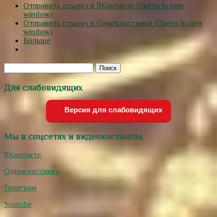
Отправить ссылку в ВКонтакте (Opens in new
window)
Отправить ссылку в Одноклассники (Opens in new
window)
Больше
Для слабовидящих
Версия для слабовидящих
Мы в соцсетях и видеохостингах
ВКонтакте
Одноклассники
Телеграм
Youtube