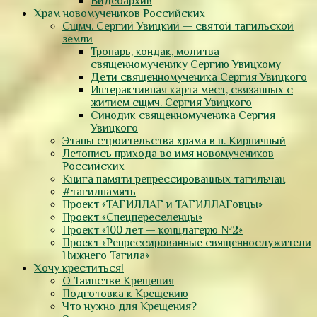
Видеоархив
Храм новомучеников Российских
Сщмч. Сергий Увицкий — святой тагильской
земли
Тропарь, кондак, молитва
священномученику Сергию Увицкому
Дети священномученика Сергия Увицкого
Интерактивная карта мест, связанных с
житием сщмч. Сергия Увицкого
Синодик священномученика Сергия
Увицкого
Этапы строительства храма в п. Кирпичный
Летопись прихода во имя новомучеников
Российских
Книга памяти репрессированных тагильчан
#тагилпамять
Проект «ТАГИЛЛАГ и ТАГИЛЛАГовцы»
Проект «Спецпереселенцы»
Проект «100 лет — концлагерю №2»
Проект «Репрессированные священнослужители
Нижнего Тагила»
Хочу креститься!
О Таинстве Крещения
Подготовка к Крещению
Что нужно для Крещения?