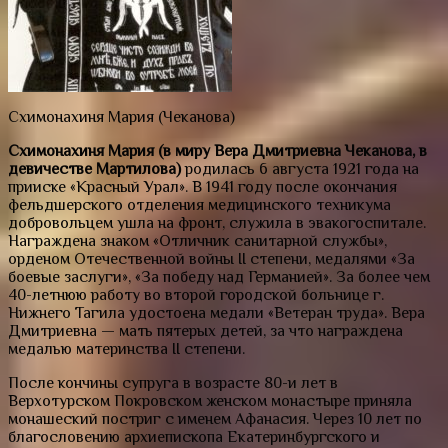
Схимонахиня Мария (Чеканова)
Схимонахиня Мария (в миру Вера Дмитриевна Чеканова, в
девичестве Мартилова)
родилась 6 августа 1921 года на
прииске «Красный Урал». В 1941 году после окончания
фельдшерского отделения медицинского техникума
добровольцем ушла на фронт, служила в эвакогоспитале.
Награждена знаком «Отличник санитарной службы»,
орденом Отечественной войны II степени, медалями «За
боевые заслуги», «За победу над Германией». За более чем
40-летнюю работу во второй городской больнице г.
Нижнего Тагила удостоена медали «Ветеран труда». Вера
Дмитриевна — мать пятерых детей, за что награждена
медалью материнства II степени.
После кончины супруга в возрасте 80-и лет в
Верхотурском Покровском женском монастыре приняла
монашеский постриг с именем Афанасия. Через 10 лет по
благословению архиепископа Екатеринбургского и