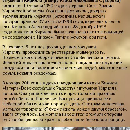
Игумения Кирилла (в миру Раиса Николаевна Суворова)
родилась 19 января 1950 года в деревне Свет-Знание
Кировской области. Она была духовной дочерью
архимандрита Кирилла (Бородина). Монашеский
постриг приняла 27 августа 1998 года, наречена в честь
свт. Кирилла Александрийского. 28 декабря 1998
года монахиня Кирилла была назначена настоятельницей
воссозданной в Нижнем Тагиле женской обители.
В течение 13 лет под руководством матушки
Кириллы проводились реставрационные работы
Вознесенского собора и ремонт Скорбященской церкви.
Женский монастырь осуществлял социальное служение:
поддерживал инвалидов и зависимых людей, многодетные
семьи, кормил бездомных.
6 ноября 2011 года, в день празднования иконы Божией
Матери «Всех скорбящих Радость», игумения Кирилла
почила. Она ушла в вечность в престольный праздник
своей обители. Пресвятая Богородица приняла ее в
Небесной обители как дорогую дочь. Сестрам монастыря
матушка говорила: «Я буду лежать между двумя березами».
Так и случилось. Ее могила находится с южной стороны
от Скорбященского храма в небольшой березовой рощице.