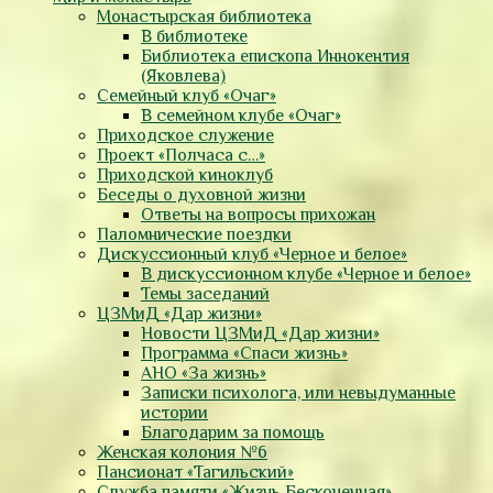
Монастырская библиотека
В библиотеке
Библиотека епископа Иннокентия
(Яковлева)
Семейный клуб «Очаг»
В семейном клубе «Очаг»
Приходское служение
Проект «Полчаса с…»
Приходской киноклуб
Беседы о духовной жизни
Ответы на вопросы прихожан
Паломнические поездки
Дискуссионный клуб «Черное и белое»
В дискуссионном клубе «Черное и белое»
Темы заседаний
ЦЗМиД «Дар жизни»
Новости ЦЗМиД «Дар жизни»
Программа «Спаси жизнь»
АНО «За жизнь»
Записки психолога, или невыдуманные
истории
Благодарим за помощь
Женская колония №6
Пансионат «Тагильский»
Служба памяти «Жизнь Бесконечная»