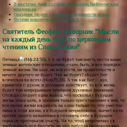
В местечке Аник состоялся молебен Вифлеемским
младенцам
Праздник людей семейных и монашествующих
Путями новомучеников. Часть 3
Святитель Феофан Затворник "Мысли
на каждый день года по церковным
чтениям из Слова Божия"
Пятница
(Мф.22:30), т. е. не будут там иметь места наши
земные житейские отношения; стало быть, и все порядки
земной жизни. Ни наук, ни искусств, ни правительств и
ничего другого не будет. Что же будет?
«Будет Бог
всяческая во всех»
(1Кор.15:28). А так как Бог – дух,
единится с духом, и духовное действует, то вся жизнь
будет там непрерывным течением духовных движений.
Отсюда следует один вывод, что поскольку будущая
жизнь наша цель, а здешняя только приготовление к ней, то
все время жизни иждивать на одно только то, что уместно
лишь в этой жизни, а в будущей неприложимо, значит идти
против своего назначения и готовить себе в будущем
горькую-прегорькую участь. Не то, чтоб непременно уж
требовалось все бросить, но что, работая сколько нужно