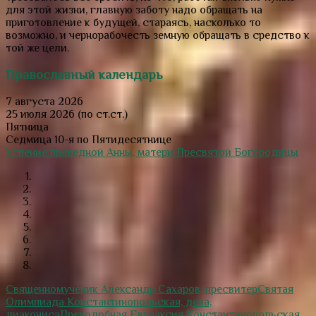
для этой жизни, главную заботу надо обращать на
приготовление к будущей, стараясь, насколько то
возможно, и чернорабочесть земную обращать в средство к
той же цели.
Православный календарь
7 августа 2026
25 июля 2026 (по ст.ст.)
Пятница
Седмица 10-я по Пятидесятнице
Успение праведной Анны, матери Пресвятой Богородицы
Священномученик Александр Сахаров, пресвитер
Святая
Олимпиада Константинопольская, дева,
диакониса
Преподобная Евпраксия Константинопольская,