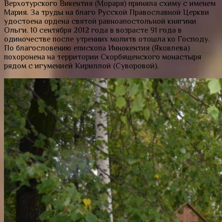
Верхотурского Викентия (Мораря) приняла схиму с именем
Мария. За труды на благо Русской Православной Церкви
удостоена ордена святой равноапостольной княгини
Ольги. 10 сентября 2012 года в возрасте 91 года в
одиночестве после утренних молитв отошла ко Господу.
По благословению епископа Иннокентия (Яковлева)
похоронена на территории Скорбященского монастыря
рядом с игуменией Кириллой (Суворовой).