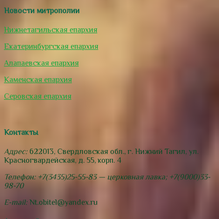
Новости митрополии
Нижнетагильская епархия
Екатеринбургская епархия
Алапаевская епархия
Каменская епархия
Серовская епархия
Контакты
Адрес:
622013, Свердловская обл., г. Нижний Тагил, ул.
Красногвардейская, д. 55, корп. 4
Телефон: +7(3435)25-55-83 — церковная лавка; +7(9000)33-
98-70
E-mail:
Nt.obitel@yandex.ru