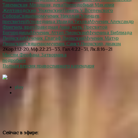
Тавеннская, Младшая, дева
Преподобный Макарий
Желтоводский, Унженский
Память V Вселенского
Собора
Священномученик Николай Удинцев,
пресвитер
Исповедница Ираида Тихова
Мученик Александр
Фригиец, врач
Праведная Анна, мать Пресвятой
Богородицы
Мученик Аттал Лионский
Мученица Библиада
Лионская
Мученик Епагаф Лионский
Мученик Матур
Лионский
Священномученик Санкт Лионский, диакон
2Кор.1:12-20, Мф.22:23–33, Гал.4:22–31, Лк.8:16–21
Мысли Феофана Затворника
подробнее
Полная версия православного календаря
play
Сейчас в эфире: