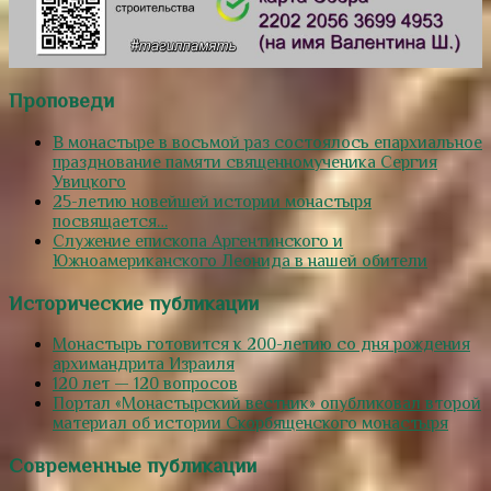
Проповеди
В монастыре в восьмой раз состоялось епархиальное
празднование памяти священномученика Сергия
Увицкого
25-летию новейшей истории монастыря
посвящается…
Служение епископа Аргентинского и
Южноамериканского Леонида в нашей обители
Исторические публикации
Монастырь готовится к 200-летию со дня рождения
архимандрита Израиля
120 лет — 120 вопросов
Портал «Монастырский вестник» опубликовал второй
материал об истории Скорбященского монастыря
Современные публикации