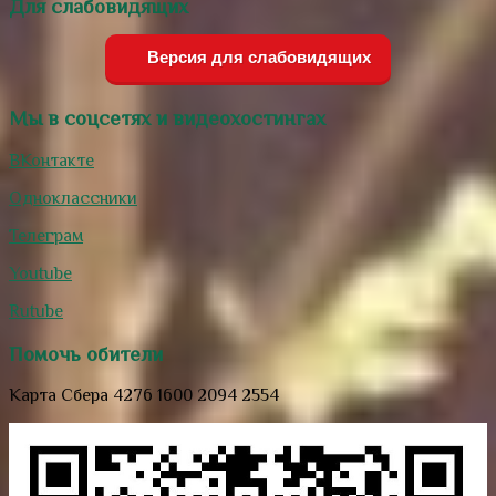
Для слабовидящих
Версия для слабовидящих
Мы в соцсетях и видеохостингах
ВКонтакте
Одноклассники
Телеграм
Youtube
Rutube
Помочь обители
Карта Сбера 4276 1600 2094 2554