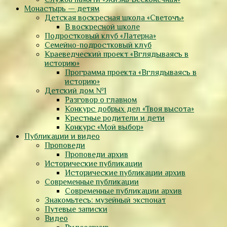
Монастырь — детям
Детская воскресная школа «Светочъ»
В воскресной школе
Подростковый клуб «Латерна»
Семейно-подростковый клуб
Краеведческий проект «Вглядываясь в
историю»
Программа проекта «Вглядываясь в
историю»
Детский дом №1
Разговор о главном
Конкурс добрых дел «Твоя высота»
Крестные родители и дети
Конкурс «Мой выбор»
Публикации и видео
Проповеди
Проповеди архив
Исторические публикации
Исторические публикации архив
Современные публикации
Современные публикации архив
Знакомьтесь: музейный экспонат
Путевые записки
Видео