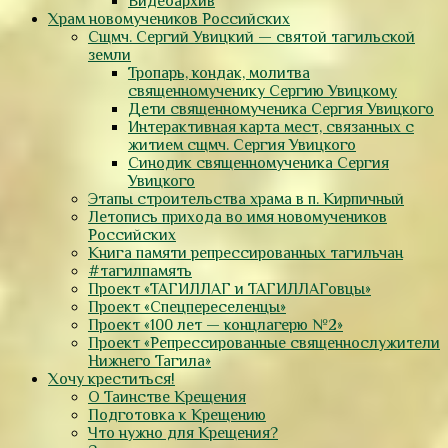
Видеоархив
Храм новомучеников Российских
Сщмч. Сергий Увицкий — святой тагильской
земли
Тропарь, кондак, молитва
священномученику Сергию Увицкому
Дети священномученика Сергия Увицкого
Интерактивная карта мест, связанных с
житием сщмч. Сергия Увицкого
Синодик священномученика Сергия
Увицкого
Этапы строительства храма в п. Кирпичный
Летопись прихода во имя новомучеников
Российских
Книга памяти репрессированных тагильчан
#тагилпамять
Проект «ТАГИЛЛАГ и ТАГИЛЛАГовцы»
Проект «Спецпереселенцы»
Проект «100 лет — концлагерю №2»
Проект «Репрессированные священнослужители
Нижнего Тагила»
Хочу креститься!
О Таинстве Крещения
Подготовка к Крещению
Что нужно для Крещения?