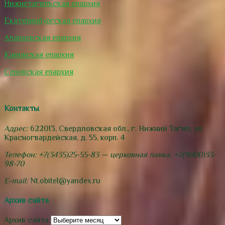
Нижнетагильская епархия
Екатеринбургская епархия
Алапаевская епархия
Каменская епархия
Серовская епархия
Контакты
Адрес:
622013, Свердловская обл., г. Нижний Тагил, ул.
Красногвардейская, д. 55, корп. 4
Телефон: +7(3435)25-55-83 — церковная лавка; +7(9000)33-
98-70
E-mail:
Nt.obitel@yandex.ru
Архив сайта
Архив сайта