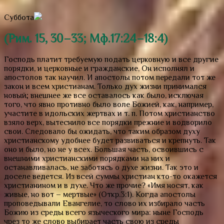
Суббота
(Рим. 15, 30–33; Мф.17:24–18:4)
Господь платит требуемую подать церковную и все другие
порядки, и церковные и гражданские, Он исполнял и
апостолов так научил. И апостолы потом передали тот же
закон и всем христианам. Только дух жизни принимался
новый; внешнее же все оставалось как было, исключая
того, что явно противно было воле Божией, как, например,
участите в идольских жертвах и т. п. Потом христианство
взяло верх, вытеснило все порядки прежние и водворило
свои. Следовало бы ожидать, что таким образом духу
христианскому удобнее будет развиваться и крепнуть. Так
оно и было, но не у всех. Большая часть, освоившись с
внешними христианскими порядками на них и
останавливалась, не заботясь о духе жизни. Так это и
доселе ведется. Из всей суммы христиан кто-то окажется
христианином и в духе. Что же прочие? «Имя носят, как
живые, но вот – мертвые» (Откр.3:1). Когда апостолы
проповедывали Евангелие, то слово их избирало часть
Божию из среды всего языческого мира: ныне Господь
чрез то же слово выбирает часть свою из среды