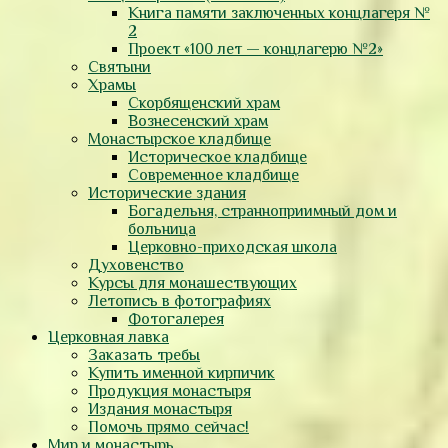
Книга памяти заключенных концлагеря №
2
Проект «100 лет — концлагерю №2»
Святыни
Храмы
Скорбященский храм
Вознесенский храм
Монастырское кладбище
Историческое кладбище
Современное кладбище
Исторические здания
Богадельня, странноприимный дом и
больница
Церковно-приходская школа
Духовенство
Курсы для монашествующих
Летопись в фотографиях
Фотогалерея
Церковная лавка
Заказать требы
Купить именной кирпичик
Продукция монастыря
Издания монастыря
Помочь прямо сейчас!
Мир и монастырь