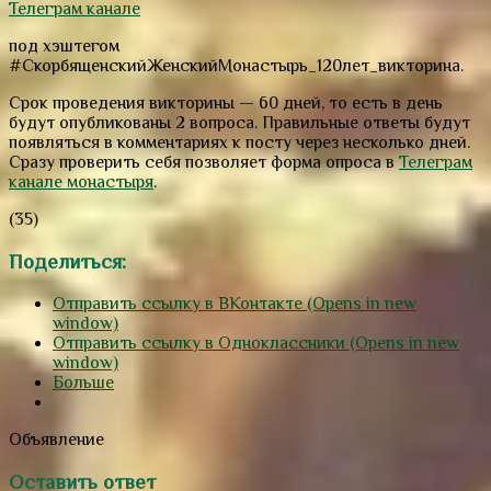
Телеграм канале
под хэштегом
#СкорбященскийЖенскийМонастырь_120лет_викторина.
Срок проведения викторины — 60 дней, то есть в день
будут опубликованы 2 вопроса. Правильные ответы будут
появляться в комментариях к посту через несколько дней.
Сразу проверить себя позволяет форма опроса в
Телеграм
канале монастыря
.
(35)
Поделиться:
Отправить ссылку в ВКонтакте (Opens in new
window)
Отправить ссылку в Одноклассники (Opens in new
window)
Больше
Объявление
Оставить ответ