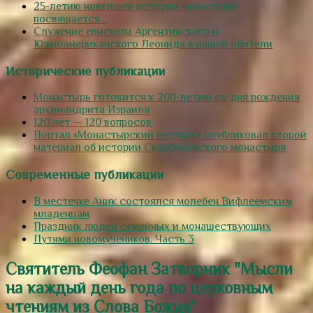
25-летию новейшей истории монастыря
посвящается…
Служение епископа Аргентинского и
Южноамериканского Леонида в нашей обители
Исторические публикации
Монастырь готовится к 200-летию со дня рождения
архимандрита Израиля
120 лет — 120 вопросов
Портал «Монастырский вестник» опубликовал второй
материал об истории Скорбященского монастыря
Современные публикации
В местечке Аник состоялся молебен Вифлеемским
младенцам
Праздник людей семейных и монашествующих
Путями новомучеников. Часть 3
Святитель Феофан Затворник "Мысли
на каждый день года по церковным
чтениям из Слова Божия"