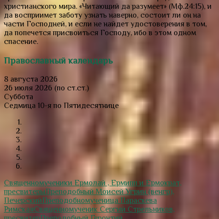
христианского мира.
«Читающий да разумеет»
(Мф.24:15), и
да восприимет заботу узнать наверно, состоит ли он на
части Господней, и если не найдет удостоверения в том,
да попечется присвоиться Господу, ибо в этом одном
спасение.
Православный календарь
8 августа 2026
26 июля 2026 (по ст.ст.)
Суббота
Седмица 10-я по Пятидесятнице
Священномученики Ермолай , Ермипп и Ермократ,
пресвитеры
Преподобный Моисей Угрин (венгр),
Печерский
Преподобномученица Параскева
Римская
Священномученик Сергий Стрельников,
пресвитер
Преподобный Геронтий