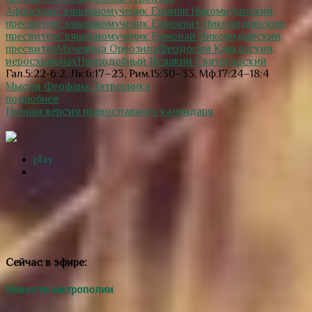
Афонский
Священномученик Ермипп Никомидийский,
пресвитер
Священномученик Ермократ Никомидийский,
пресвитер
Священномученик Ермолай Никомидийский,
пресвитер
Мученица Ореозила
Феодосий Кавказский,
иеросхимонах
Преподобный Исаакий Святогорский
Гал.5:22-6:2, Лк.6:17–23, Рим.15:30–33, Мф.17:24–18:4
Мысли Феофана Затворника
подробнее
Полная версия православного календаря
play
Сейчас в эфире:
Новости митрополии