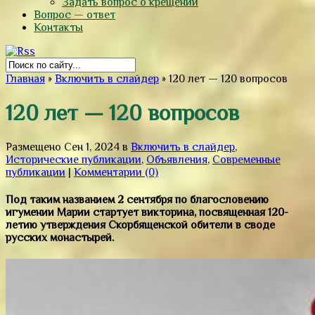
Задать вопрос о крещении
Вопрос — ответ
Контакты
Главная
»
Включить в слайдер
»
120 лет — 120 вопросов
120 лет — 120 вопросов
Размещено Сен 1, 2024 в
Включить в слайдер
,
Исторические публикации
,
Объявления
,
Современные
публикации
|
Комментарии (0)
Под таким названием 2 сентября по благословению
игумении Марии стартует викторина, посвященная 120-
летию утверждения Скорбященской обители в своде
русских монастырей.