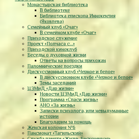
Монастырская библиотека
В библиотеке
Библиотека епископа Иннокентия
(Яковлева)
Семейный клуб «Очаг»
В семейном клубе «Очаг»
Приходское служение
Проект «Полчаса с…»
Приходской киноклуб
Беседы о духовной жизни
Ответы на вопросы прихожан
Паломнические поездки
Дискуссионный клуб «Черное и белое»
В дискуссионном клубе «Черное и белое»
Темы заседаний
ЦЗМиД «Дар жизни»
Новости ЦЗМиД «Дар жизни»
Программа «Спаси жизнь»
АНО «За жизнь»
Записки психолога, или невыдуманные
истории
Благодарим за помощь
Женская колония №6
Пансионат «Тагильский»
Служба памяти «Жизнь Бесконечная»