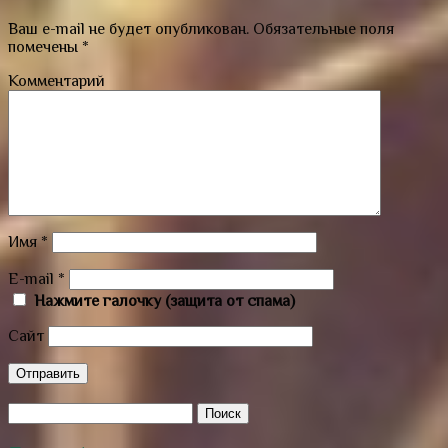
Ваш e-mail не будет опубликован.
Обязательные поля
помечены
*
Комментарий
Имя
*
E-mail
*
Нажмите галочку (защита от спама)
Сайт