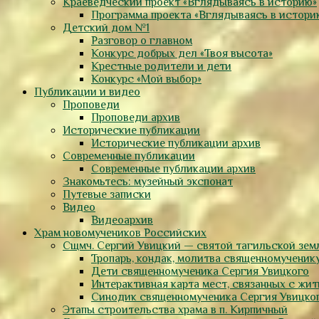
Краеведческий проект «Вглядываясь в историю»
Программа проекта «Вглядываясь в истори
Детский дом №1
Разговор о главном
Конкурс добрых дел «Твоя высота»
Крестные родители и дети
Конкурс «Мой выбор»
Публикации и видео
Проповеди
Проповеди архив
Исторические публикации
Исторические публикации архив
Современные публикации
Современные публикации архив
Знакомьтесь: музейный экспонат
Путевые записки
Видео
Видеоархив
Храм новомучеников Российских
Сщмч. Сергий Увицкий — святой тагильской зем
Тропарь, кондак, молитва священномученик
Дети священномученика Сергия Увицкого
Интерактивная карта мест, связанных с жи
Синодик священномученика Сергия Увицко
Этапы строительства храма в п. Кирпичный