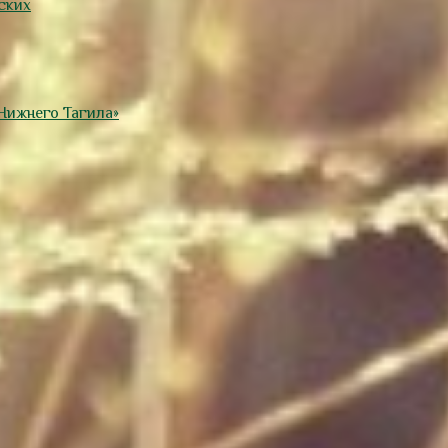
ских
Нижнего Тагила»