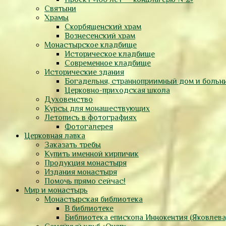
Святыни
Храмы
Скорбященский храм
Вознесенский храм
Монастырское кладбище
Историческое кладбище
Современное кладбище
Исторические здания
Богадельня, странноприимный дом и больн
Церковно-приходская школа
Духовенство
Курсы для монашествующих
Летопись в фотографиях
Фотогалерея
Церковная лавка
Заказать требы
Купить именной кирпичик
Продукция монастыря
Издания монастыря
Помочь прямо сейчас!
Мир и монастырь
Монастырская библиотека
В библиотеке
Библиотека епископа Иннокентия (Яковлева