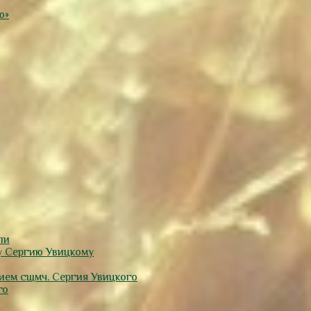
ю»
ли
у Сергию Увицкому
тием сщмч. Сергия Увицкого
го