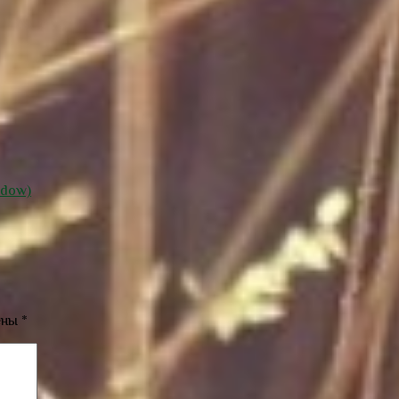
ndow)
ены
*