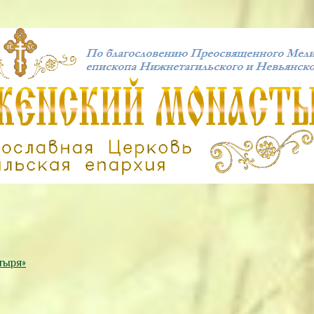
тыря»