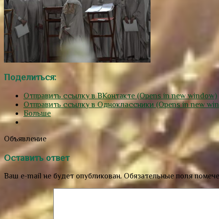
Поделиться:
Отправить ссылку в ВКонтакте (Opens in new window)
Отправить ссылку в Одноклассники (Opens in new wi
Больше
Объявление
Оставить ответ
Ваш e-mail не будет опубликован.
Обязательные поля помеч