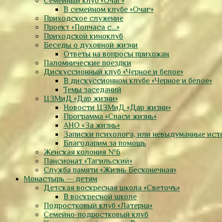
Семейный клуб «Очаг»
В семейном клубе «Очаг»
Приходское служение
Проект «Полчаса с…»
Приходской киноклуб
Беседы о духовной жизни
Ответы на вопросы прихожан
Паломнические поездки
Дискуссионный клуб «Черное и белое»
В дискуссионном клубе «Черное и белое»
Темы заседаний
ЦЗМиД «Дар жизни»
Новости ЦЗМиД «Дар жизни»
Программа «Спаси жизнь»
АНО «За жизнь»
Записки психолога, или невыдуманные ист
Благодарим за помощь
Женская колония №6
Пансионат «Тагильский»
Служба памяти «Жизнь Бесконечная»
Монастырь — детям
Детская воскресная школа «Светочъ»
В воскресной школе
Подростковый клуб «Латерна»
Семейно-подростковый клуб