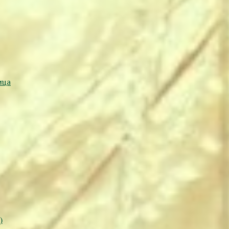
ица
)