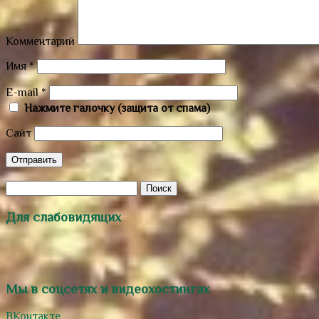
Комментарий
Имя
*
E-mail
*
Нажмите галочку (защита от спама)
Сайт
Для слабовидящих
Мы в соцсетях и видеохостингах
ВКонтакте