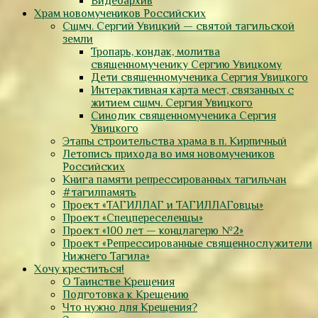
Видеоархив
Храм новомучеников Российских
Сщмч. Сергий Увицкий — святой тагильской
земли
Тропарь, кондак, молитва
священномученику Сергию Увицкому
Дети священномученика Сергия Увицкого
Интерактивная карта мест, связанных с
житием сщмч. Сергия Увицкого
Синодик священномученика Сергия
Увицкого
Этапы строительства храма в п. Кирпичный
Летопись прихода во имя новомучеников
Российских
Книга памяти репрессированных тагильчан
#тагилпамять
Проект «ТАГИЛЛАГ и ТАГИЛЛАГовцы»
Проект «Спецпереселенцы»
Проект «100 лет — концлагерю №2»
Проект «Репрессированные священнослужители
Нижнего Тагила»
Хочу креститься!
О Таинстве Крещения
Подготовка к Крещению
Что нужно для Крещения?