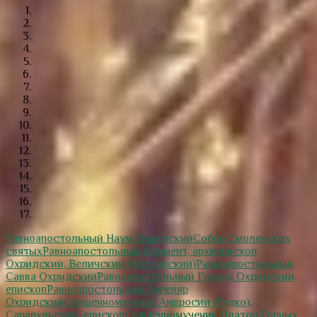
Равноапостольный Наум Охридский
Собор Смоленских
святых
Равноапостольный Климент, архиепископ
Охридский, Величский (Болгарский)
Равноапостольный
Савва Охридский
Равноапостольный Горазд Охридский,
епископ
Равноапостольный Ангеляр
Охридский
Священномученик Амвросий (Гудко),
Сарапульский, епископ
Священномученик Платон Горных,