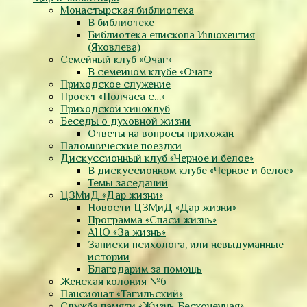
Монастырская библиотека
В библиотеке
Библиотека епископа Иннокентия
(Яковлева)
Семейный клуб «Очаг»
В семейном клубе «Очаг»
Приходское служение
Проект «Полчаса с…»
Приходской киноклуб
Беседы о духовной жизни
Ответы на вопросы прихожан
Паломнические поездки
Дискуссионный клуб «Черное и белое»
В дискуссионном клубе «Черное и белое»
Темы заседаний
ЦЗМиД «Дар жизни»
Новости ЦЗМиД «Дар жизни»
Программа «Спаси жизнь»
АНО «За жизнь»
Записки психолога, или невыдуманные
истории
Благодарим за помощь
Женская колония №6
Пансионат «Тагильский»
Служба памяти «Жизнь Бесконечная»