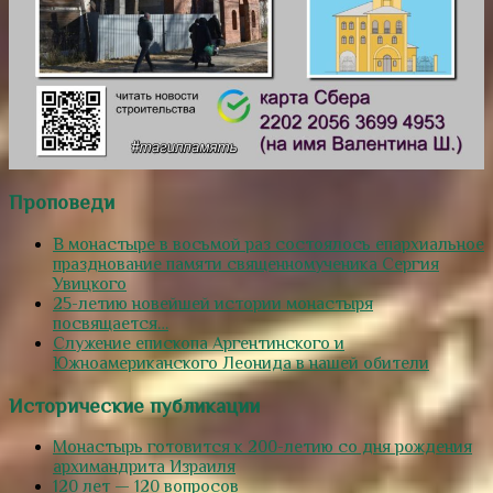
Проповеди
В монастыре в восьмой раз состоялось епархиальное
празднование памяти священномученика Сергия
Увицкого
25-летию новейшей истории монастыря
посвящается…
Служение епископа Аргентинского и
Южноамериканского Леонида в нашей обители
Исторические публикации
Монастырь готовится к 200-летию со дня рождения
архимандрита Израиля
120 лет — 120 вопросов