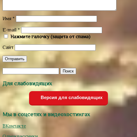
Имя
*
E-mail
*
Нажмите галочку (защита от спама)
Сайт
Для слабовидящих
Версия для слабовидящих
Мы в соцсетях и видеохостингах
ВКонтакте
Одноклассники