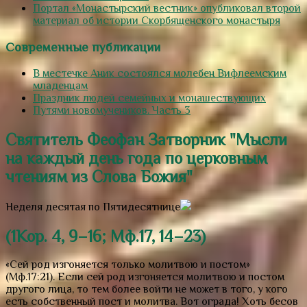
Портал «Монастырский вестник» опубликовал второй
материал об истории Скорбященского монастыря
Современные публикации
В местечке Аник состоялся молебен Вифлеемским
младенцам
Праздник людей семейных и монашествующих
Путями новомучеников. Часть 3
Святитель Феофан Затворник "Мысли
на каждый день года по церковным
чтениям из Слова Божия"
Неделя десятая по Пятидесятнице
(1Кор. 4, 9–16; Мф.17, 14–23)
«Сей род изгоняется только молитвою и постом»
(Мф.17:21). Если сей род изгоняется молитвою и постом
другого лица, то тем более войти не может в того, у кого
есть собственный пост и молитва. Вот ограда! Хоть бесов