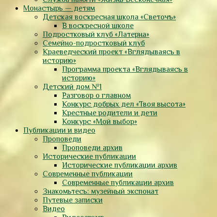
Монастырь — детям
Детская воскресная школа «Светочъ»
В воскресной школе
Подростковый клуб «Латерна»
Семейно-подростковый клуб
Краеведческий проект «Вглядываясь в
историю»
Программа проекта «Вглядываясь в
историю»
Детский дом №1
Разговор о главном
Конкурс добрых дел «Твоя высота»
Крестные родители и дети
Конкурс «Мой выбор»
Публикации и видео
Проповеди
Проповеди архив
Исторические публикации
Исторические публикации архив
Современные публикации
Современные публикации архив
Знакомьтесь: музейный экспонат
Путевые записки
Видео