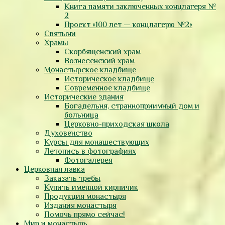
Книга памяти заключенных концлагеря №
2
Проект «100 лет — концлагерю №2»
Святыни
Храмы
Скорбященский храм
Вознесенский храм
Монастырское кладбище
Историческое кладбище
Современное кладбище
Исторические здания
Богадельня, странноприимный дом и
больница
Церковно-приходская школа
Духовенство
Курсы для монашествующих
Летопись в фотографиях
Фотогалерея
Церковная лавка
Заказать требы
Купить именной кирпичик
Продукция монастыря
Издания монастыря
Помочь прямо сейчас!
Мир и монастырь