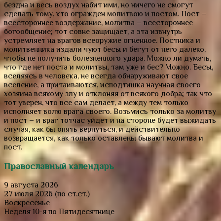
бездна и весь воздух набит ими, но ничего не смогут
сделать тому, кто огражден молитвою и постом. Пост –
всестороннее воздержание, молитва – всестороннее
богообщение; тот совне защищает, а эта извнутрь
устремляет на врагов всеоружие огненное. Постника и
молитвенника издали чуют бесы и бегут от него далеко,
чтобы не получить болезненного удара. Можно ли думать,
что где нет поста и молитвы, там уже и бес? Можно. Бесы,
вселяясь в человека, не всегда обнаруживают свое
вселение, а притаиваются, исподтишка научная своего
хозяина всякому злу и отклоняя от всякого добра; так что
тот уверен, что все сам делает, а между тем только
исполняет волю врага своего. Возьмись только за молитву
и пост – и враг тотчас уйдет и на стороне будет выжидать
случая, как бы опять вернуться, и действительно
возвращается, как только оставлены бывают молитва и
пост.
Православный календарь
9 августа 2026
27 июля 2026 (по ст.ст.)
Воскресенье
Неделя 10-я по Пятидесятнице