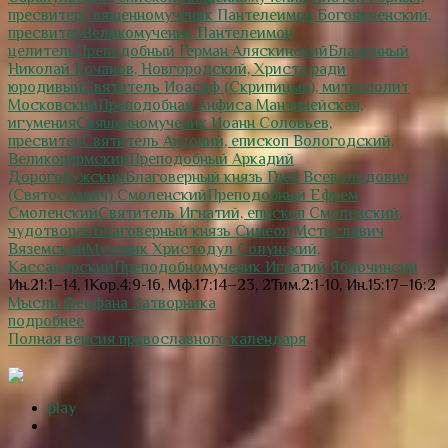
пресвитер
Священномученик Пантелеимон Богоявленский,
пресвитер
Великомученик Пантелеимон
целитель
Преподобный Герман Аляскинский
Блаженный
Николай Кочанов, Новгородский, Христа ради
юродивый
Святитель Иоасаф (Скрипицын), митрополит
Московский
Преподобная Анфиса Мантинейская,
игумения
Священномученик Иоанн Соловьев,
пресвитер
Святитель Антоний, епископ Вологодский,
Великопермский
Преподобный Аркадий
Дорогобужский
Благоверный князь Глеб Всеволодович
(Святославич) Смоленский
Преподобный Ефрем
Смоленский
Святитель Игнатий, епископ Смоленский,
чудотворец
Благоверный князь Симеон Мстиславич
Вяземский
Мученик Христодул Солунский,
Кассандрский
Преподобномученик Игнатий Яблочинсий
Ин.21:1–14, 1Кор.4:9-16, Мф.17:14–23, 2Тим.2:1-10, Ин.15:17–16:2
Мысли Феофана Затворника
подробнее
Полная версия православного календаря
play