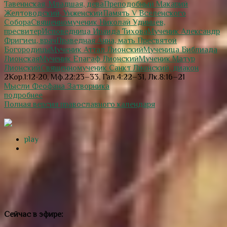
Тавеннская, Младшая, дева
Преподобный Макарий
Желтоводский, Унженский
Память V Вселенского
Собора
Священномученик Николай Удинцев,
пресвитер
Исповедница Ираида Тихова
Мученик Александр
Фригиец, врач
Праведная Анна, мать Пресвятой
Богородицы
Мученик Аттал Лионский
Мученица Библиада
Лионская
Мученик Епагаф Лионский
Мученик Матур
Лионский
Священномученик Санкт Лионский, диакон
2Кор.1:12-20, Мф.22:23–33, Гал.4:22–31, Лк.8:16–21
Мысли Феофана Затворника
подробнее
Полная версия православного календаря
play
Сейчас в эфире: