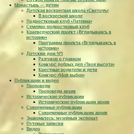
Монастырь — детям
Детская воскресная школа «Светочъ»
В воскресной школе
Подростковый клуб «Латерна»
Семейно-подростковый клуб
Краеведческий проект «Вглядываясь в
историю»
Программа проекта «Вглядываясь в
историю»
Детский дом №1
Разговор о главном
Конкурс добрых дел «Твоя высота»
Крестные родители и дети
Конкурс «Мой выбор»
Публикации и видео
Проповеди
Проповеди архив
Исторические публикации
Исторические публикации архив
Современные публикации
Современные публикации архив
Знакомьтесь: музейный экспонат
Путевые записки
Видео