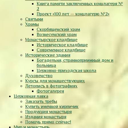
Книга памяти заключенных концлагеря №
2
Проект «100 лет — концлагерю №2»
Святыни
Храмы
Скорбященский храм
Вознесенский храм
Монастырское кладбище
Историческое кладбище
Современное кладбище
Исторические здания
Богадельня, странноприимный дом и
больница
Церковно-приходская школа
Духовенство
Курсы для монашествующих
Летопись в фотографиях
Фотогалерея
Церковная лавка
Заказать требы
Купить именной кирпичик
Продукция монастыря
Издания монастыря
Помочь прямо сейчас!
Мир и монастырь