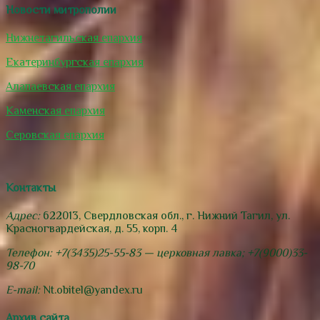
Новости митрополии
Нижнетагильская епархия
Екатеринбургская епархия
Алапаевская епархия
Каменская епархия
Серовская епархия
Контакты
Адрес:
622013, Свердловская обл., г. Нижний Тагил, ул.
Красногвардейская, д. 55, корп. 4
Телефон: +7(3435)25-55-83 — церковная лавка; +7(9000)33-
98-70
E-mail:
Nt.obitel@yandex.ru
Архив сайта