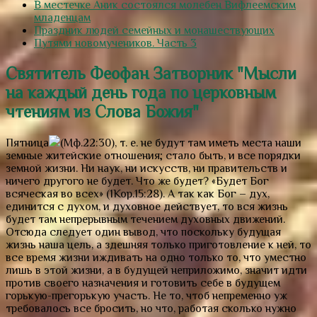
В местечке Аник состоялся молебен Вифлеемским
младенцам
Праздник людей семейных и монашествующих
Путями новомучеников. Часть 3
Святитель Феофан Затворник "Мысли
на каждый день года по церковным
чтениям из Слова Божия"
Пятница
(Мф.22:30), т. е. не будут там иметь места наши
земные житейские отношения; стало быть, и все порядки
земной жизни. Ни наук, ни искусств, ни правительств и
ничего другого не будет. Что же будет?
«Будет Бог
всяческая во всех»
(1Кор.15:28). А так как Бог – дух,
единится с духом, и духовное действует, то вся жизнь
будет там непрерывным течением духовных движений.
Отсюда следует один вывод, что поскольку будущая
жизнь наша цель, а здешняя только приготовление к ней, то
все время жизни иждивать на одно только то, что уместно
лишь в этой жизни, а в будущей неприложимо, значит идти
против своего назначения и готовить себе в будущем
горькую-прегорькую участь. Не то, чтоб непременно уж
требовалось все бросить, но что, работая сколько нужно