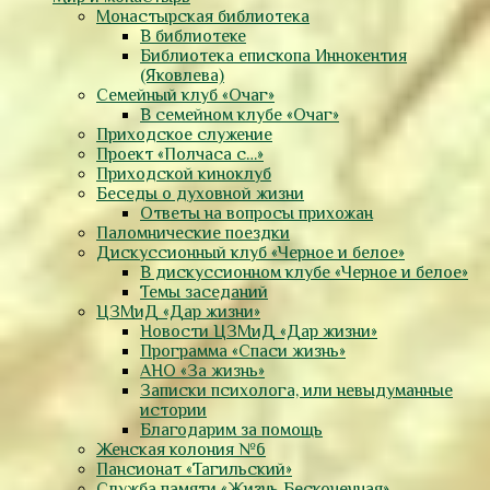
Монастырская библиотека
В библиотеке
Библиотека епископа Иннокентия
(Яковлева)
Семейный клуб «Очаг»
В семейном клубе «Очаг»
Приходское служение
Проект «Полчаса с…»
Приходской киноклуб
Беседы о духовной жизни
Ответы на вопросы прихожан
Паломнические поездки
Дискуссионный клуб «Черное и белое»
В дискуссионном клубе «Черное и белое»
Темы заседаний
ЦЗМиД «Дар жизни»
Новости ЦЗМиД «Дар жизни»
Программа «Спаси жизнь»
АНО «За жизнь»
Записки психолога, или невыдуманные
истории
Благодарим за помощь
Женская колония №6
Пансионат «Тагильский»
Служба памяти «Жизнь Бесконечная»