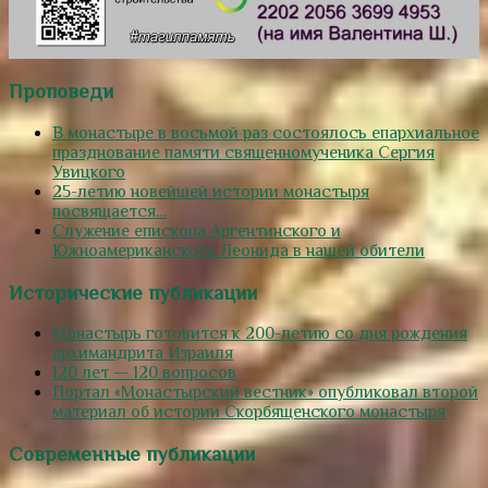
Проповеди
В монастыре в восьмой раз состоялось епархиальное
празднование памяти священномученика Сергия
Увицкого
25-летию новейшей истории монастыря
посвящается…
Служение епископа Аргентинского и
Южноамериканского Леонида в нашей обители
Исторические публикации
Монастырь готовится к 200-летию со дня рождения
архимандрита Израиля
120 лет — 120 вопросов
Портал «Монастырский вестник» опубликовал второй
материал об истории Скорбященского монастыря
Современные публикации