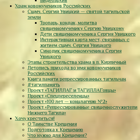
Видеоархив
Храм новомучеников Российских
Сщмч. Сергий Увицкий — святой тагильской
земли
Тропарь, кондак, молитва
священномученику Сергию Увицкому
Дети священномученика Сергия Увицкого
Интерактивная карта мест, связанных с
житием сщмч. Сергия Увицкого
Синодик священномученика Сергия
Увицкого
Этапы строительства храма в п. Кирпичный
Летопись прихода во имя новомучеников
Российских
Книга памяти репрессированных тагильчан
#тагилпамять
Проект «ТАГИЛЛАГ и ТАГИЛЛАГовцы»
Проект «Спецпереселенцы»
Проект «100 лет — концлагерю №2»
Проект «Репрессированные священнослужители
Нижнего Тагила»
Хочу креститься!
О Таинстве Крещения
Подготовка к Крещению
Что нужно для Крещения?