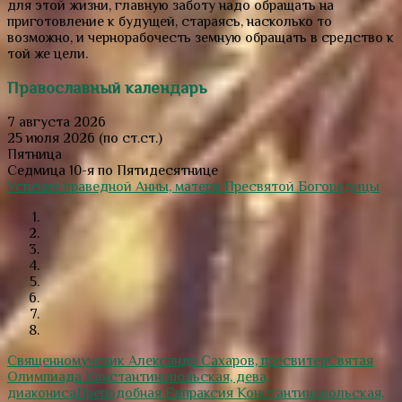
для этой жизни, главную заботу надо обращать на
приготовление к будущей, стараясь, насколько то
возможно, и чернорабочесть земную обращать в средство к
той же цели.
Православный календарь
7 августа 2026
25 июля 2026 (по ст.ст.)
Пятница
Седмица 10-я по Пятидесятнице
Успение праведной Анны, матери Пресвятой Богородицы
Священномученик Александр Сахаров, пресвитер
Святая
Олимпиада Константинопольская, дева,
диакониса
Преподобная Евпраксия Константинопольская,