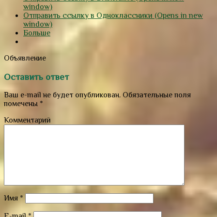
window)
Отправить ссылку в Одноклассники (Opens in new
window)
Больше
Объявление
Оставить ответ
Ваш e-mail не будет опубликован.
Обязательные поля
помечены
*
Комментарий
Имя
*
E-mail
*