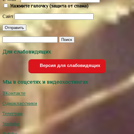
Нажмите галочку (защита от спама)
Сайт
Для слабовидящих
Версия для слабовидящих
Мы в соцсетях и видеохостингах
ВКонтакте
Одноклассники
Телеграм
Youtube
Rutube