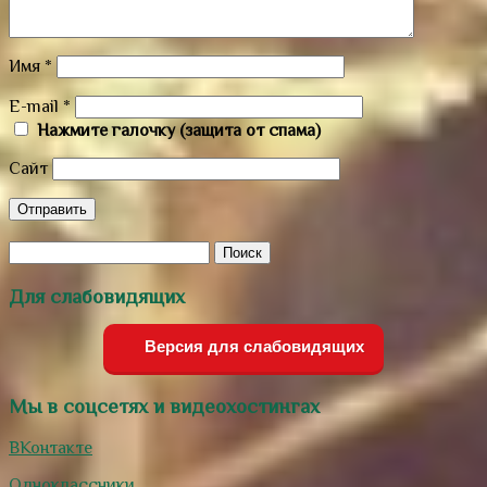
Имя
*
E-mail
*
Нажмите галочку (защита от спама)
Сайт
Для слабовидящих
Версия для слабовидящих
Мы в соцсетях и видеохостингах
ВКонтакте
Одноклассники