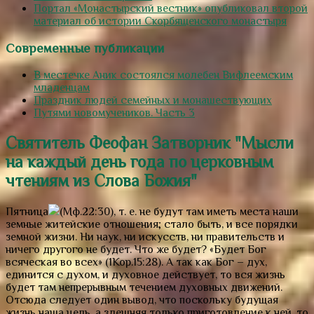
Портал «Монастырский вестник» опубликовал второй
материал об истории Скорбященского монастыря
Современные публикации
В местечке Аник состоялся молебен Вифлеемским
младенцам
Праздник людей семейных и монашествующих
Путями новомучеников. Часть 3
Святитель Феофан Затворник "Мысли
на каждый день года по церковным
чтениям из Слова Божия"
Пятница
(Мф.22:30), т. е. не будут там иметь места наши
земные житейские отношения; стало быть, и все порядки
земной жизни. Ни наук, ни искусств, ни правительств и
ничего другого не будет. Что же будет?
«Будет Бог
всяческая во всех»
(1Кор.15:28). А так как Бог – дух,
единится с духом, и духовное действует, то вся жизнь
будет там непрерывным течением духовных движений.
Отсюда следует один вывод, что поскольку будущая
жизнь наша цель, а здешняя только приготовление к ней, то