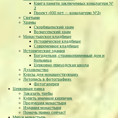
Книга памяти заключенных концлагеря №
2
Проект «100 лет — концлагерю №2»
Святыни
Храмы
Скорбященский храм
Вознесенский храм
Монастырское кладбище
Историческое кладбище
Современное кладбище
Исторические здания
Богадельня, странноприимный дом и
больница
Церковно-приходская школа
Духовенство
Курсы для монашествующих
Летопись в фотографиях
Фотогалерея
Церковная лавка
Заказать требы
Купить именной кирпичик
Продукция монастыря
Издания монастыря
Помочь прямо сейчас!
Мир и монастырь