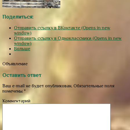
Поделиться:
Отправить ссылку в ВКонтакте (Opens in new
window)
Отправить ссылку в Одноклассники (Opens in new
window)
Больше
Объявление
Оставить ответ
Ваш e-mail не будет опубликован.
Обязательные поля
помечены
*
Комментарий