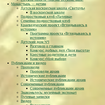
Монастырь — детям
Детская воскресная школа «Светочъ»
В воскресной школе
Подростковый клуб «Латерна»
Семейно-подростковый клуб
Краеведческий проект «Вглядываясь в
историю»
Программа проекта «Вглядываясь в
историю»
Детский дом №1
Разговор о главном
Конкурс добрых дел «Твоя высота»
Крестные родители и дети
Конкурс «Мой выбор»
Публикации и видео
Проповеди
Проповеди архив
Исторические публикации
Исторические публикации архив
Современные публикации
Современные публикации архив
Знакомьтесь: музейный экспонат
Путевые записки
Видео