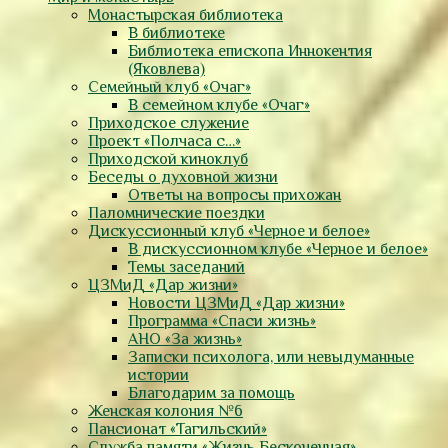
Монастырская библиотека
В библиотеке
Библиотека епископа Иннокентия
(Яковлева)
Семейный клуб «Очаг»
В семейном клубе «Очаг»
Приходское служение
Проект «Полчаса с…»
Приходской киноклуб
Беседы о духовной жизни
Ответы на вопросы прихожан
Паломнические поездки
Дискуссионный клуб «Черное и белое»
В дискуссионном клубе «Черное и белое»
Темы заседаний
ЦЗМиД «Дар жизни»
Новости ЦЗМиД «Дар жизни»
Программа «Спаси жизнь»
АНО «За жизнь»
Записки психолога, или невыдуманные
истории
Благодарим за помощь
Женская колония №6
Пансионат «Тагильский»
Служба памяти «Жизнь Бесконечная»