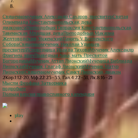
Священномученик Александр Сахаров, пресвитер
Святая
Олимпиада Константинопольская, дева,
диакониса
Преподобная Евпраксия Константинопольская,
Тавеннская, Младшая, дева
Преподобный Макарий
Желтоводский, Унженский
Память V Вселенского
Собора
Священномученик Николай Удинцев,
пресвитер
Исповедница Ираида Тихова
Мученик Александр
Фригиец, врач
Праведная Анна, мать Пресвятой
Богородицы
Мученик Аттал Лионский
Мученица Библиада
Лионская
Мученик Епагаф Лионский
Мученик Матур
Лионский
Священномученик Санкт Лионский, диакон
2Кор.1:12-20, Мф.22:23–33, Гал.4:22–31, Лк.8:16–21
Мысли Феофана Затворника
подробнее
Полная версия православного календаря
play