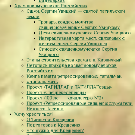
Видеоархив
Храм новомучеников Российских
Сщмч. Сергий Увицкий — святой тагильской
земли
Тропарь, кондак, молитва
священномученику Сергию Увицкому
Дети священномученика Сергия Увицкого
Интерактивная карта мест, связанных с
житием сщмч. Сергия Увицкого
Синодик священномученика Сергия
Увицкого
Этапы строительства храма в п. Кирпичный
Летопись прихода во имя новомучеников
Российских
Книга памяти репрессированных тагильчан
#тагилпамять
Проект «ТАГИЛЛАГ и ТАГИЛЛАГовцы»
Проект «Спецпереселенцы»
Проект «100 лет — концлагерю №2»
Проект «Репрессированные священнослужители
Нижнего Тагила»
Хочу креститься!
О Таинстве Крещения
Подготовка к Крещению
Что нужно для Крещения?