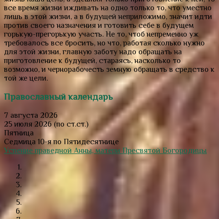
все время жизни иждивать на одно только то, что уместно
лишь в этой жизни, а в будущей неприложимо, значит идти
против своего назначения и готовить себе в будущем
горькую-прегорькую участь. Не то, чтоб непременно уж
требовалось все бросить, но что, работая сколько нужно
для этой жизни, главную заботу надо обращать на
приготовление к будущей, стараясь, насколько то
возможно, и чернорабочесть земную обращать в средство к
той же цели.
Православный календарь
7 августа 2026
25 июля 2026 (по ст.ст.)
Пятница
Седмица 10-я по Пятидесятнице
Успение праведной Анны, матери Пресвятой Богородицы