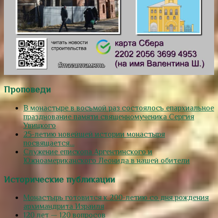
Проповеди
В монастыре в восьмой раз состоялось епархиальное
празднование памяти священномученика Сергия
Увицкого
25-летию новейшей истории монастыря
посвящается…
Служение епископа Аргентинского и
Южноамериканского Леонида в нашей обители
Исторические публикации
Монастырь готовится к 200-летию со дня рождения
архимандрита Израиля
120 лет — 120 вопросов