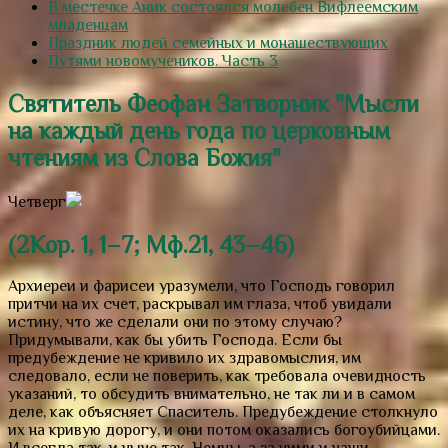
В местечке Аник состоялся молебен Вифлеемским
младенцам
Праздник людей семейных и монашествующих
Путями новомучеников. Часть 3
Святитель Феофан Затворник "Мысли
на каждый день года по церковным
чтениям из Слова Божия"
Четверг
(2Кор. 1, 1–7; Мф.21, 43–46)
Архиереи и фарисеи уразумели, что Господь говорил
притчи на их счет, раскрывал им глаза, чтоб увидали
истину, что же сделали они по этому случаю?
Придумывали, как бы убить Господа. Если бы
предубеждение не кривило их здравомыслия, им
следовало, если не поверить, как требовала очевидность
указаний, то обсудить внимательно, не так ли и в самом
деле, как объясняет Спаситель. Предубеждение столкнуло
их на кривую дорогу, и они потом оказались богоубийцами.