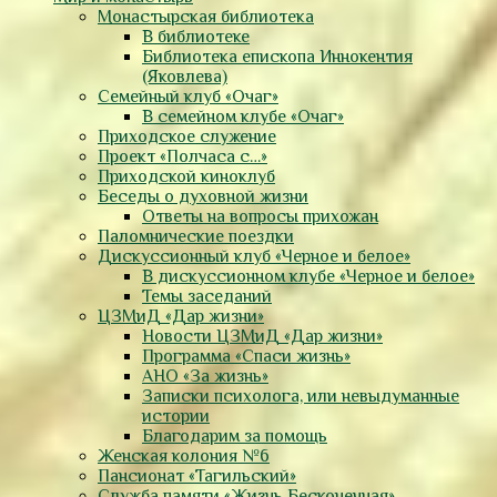
Монастырская библиотека
В библиотеке
Библиотека епископа Иннокентия
(Яковлева)
Семейный клуб «Очаг»
В семейном клубе «Очаг»
Приходское служение
Проект «Полчаса с…»
Приходской киноклуб
Беседы о духовной жизни
Ответы на вопросы прихожан
Паломнические поездки
Дискуссионный клуб «Черное и белое»
В дискуссионном клубе «Черное и белое»
Темы заседаний
ЦЗМиД «Дар жизни»
Новости ЦЗМиД «Дар жизни»
Программа «Спаси жизнь»
АНО «За жизнь»
Записки психолога, или невыдуманные
истории
Благодарим за помощь
Женская колония №6
Пансионат «Тагильский»
Служба памяти «Жизнь Бесконечная»