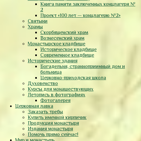
Книга памяти заключенных концлагеря №
2
Проект «100 лет — концлагерю №2»
Святыни
Храмы
Скорбященский храм
Вознесенский храм
Монастырское кладбище
Историческое кладбище
Современное кладбище
Исторические здания
Богадельня, странноприимный дом и
больница
Церковно-приходская школа
Духовенство
Курсы для монашествующих
Летопись в фотографиях
Фотогалерея
Церковная лавка
Заказать требы
Купить именной кирпичик
Продукция монастыря
Издания монастыря
Помочь прямо сейчас!
Мир и монастырь