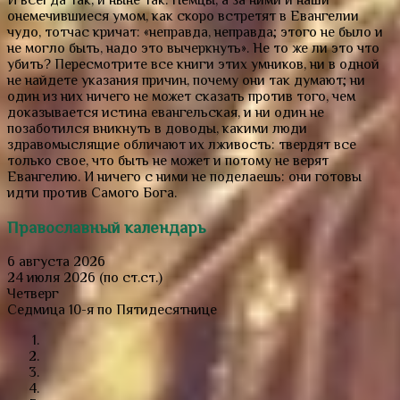
И всегда так, и ныне так. Немцы, а за ними и наши
онемечившиеся умом, как скоро встретят в Евангелии
чудо, тотчас кричат: «неправда, неправда; этого не было и
не могло быть, надо это вычеркнуть». Не то же ли это что
убить? Пересмотрите все книги этих умников, ни в одной
не найдете указания причин, почему они так думают; ни
один из них ничего не может сказать против того, чем
доказывается истина евангельская, и ни один не
позаботился вникнуть в доводы, какими люди
здравомыслящие обличают их лживость: твердят все
только свое, что быть не может и потому не верят
Евангелию. И ничего с ними не поделаешь: они готовы
идти против Самого Бога.
Православный календарь
6 августа 2026
24 июля 2026 (по ст.ст.)
Четверг
Седмица 10-я по Пятидесятнице