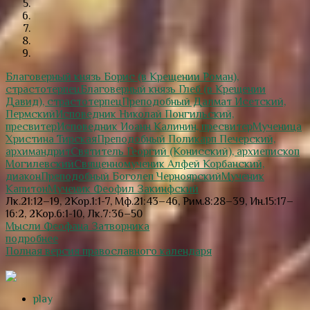
Благоверный князь Борис (в Крещении Роман),
страстотерпец
Благоверный князь Глеб (в Крещении
Давид), страстотерпец
Преподобный Далмат Исетский,
Пермский
Исповедник Николай Понгильский,
пресвитер
Исповедник Иоанн Калинин, пресвитер
Мученица
Христина Тирская
Преподобный Поликарп Печерский,
архимандрит
Святитель Георгий (Конисский), архиепископ
Могилевский
Священномученик Алфей Корбанский,
диакон
Преподобный Боголеп Черноярский
Мученик
Капитон
Мученик Феофил Закинфский
Лк.21:12–19, 2Кор.1:1-7, Мф.21:43–46, Рим.8:28–39, Ин.15:17–
16:2, 2Кор.6:1-10, Лк.7:36–50
Мысли Феофана Затворника
подробнее
Полная версия православного календаря
play