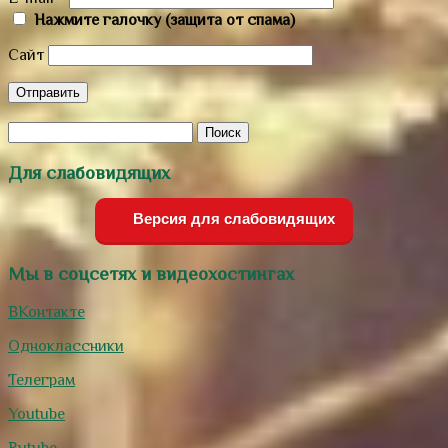
Нажмите галочку (защита от спама)
Сайт
Для слабовидящих
Версия для слабовидящих
Мы в соцсетях и видеохостингах
ВКонтакте
Одноклассники
Телеграм
Youtube
Rutube