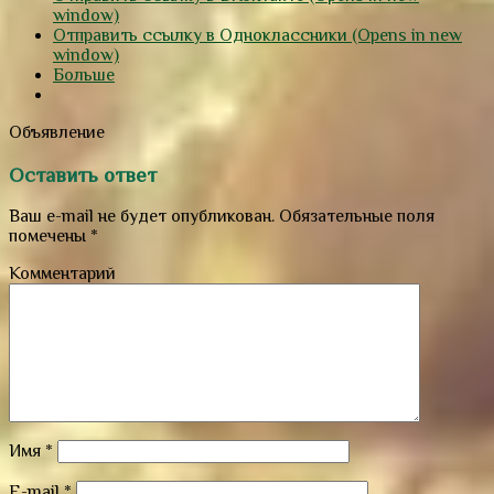
window)
Отправить ссылку в Одноклассники (Opens in new
window)
Больше
Объявление
Оставить ответ
Ваш e-mail не будет опубликован.
Обязательные поля
помечены
*
Комментарий
Имя
*
E-mail
*