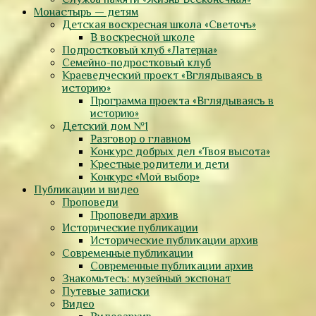
Монастырь — детям
Детская воскресная школа «Светочъ»
В воскресной школе
Подростковый клуб «Латерна»
Семейно-подростковый клуб
Краеведческий проект «Вглядываясь в
историю»
Программа проекта «Вглядываясь в
историю»
Детский дом №1
Разговор о главном
Конкурс добрых дел «Твоя высота»
Крестные родители и дети
Конкурс «Мой выбор»
Публикации и видео
Проповеди
Проповеди архив
Исторические публикации
Исторические публикации архив
Современные публикации
Современные публикации архив
Знакомьтесь: музейный экспонат
Путевые записки
Видео