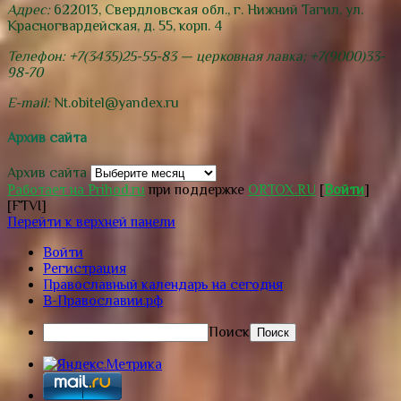
Адрес:
622013, Свердловская обл., г. Нижний Тагил, ул.
Красногвардейская, д. 55, корп. 4
Телефон: +7(3435)25-55-83 — церковная лавка; +7(9000)33-
98-70
E-mail:
Nt.obitel@yandex.ru
Архив сайта
Архив сайта
Работает на Prihod.ru
при поддержке
ORTOX.RU
[
Войти
]
[FTVI]
Перейти к верхней панели
Войти
Регистрация
Православный календарь на сегодня
В-Православии.рф
Поиск