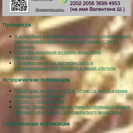
Проповеди
В монастыре в восьмой раз состоялось епархиальное
празднование памяти священномученика Сергия
Увицкого
25-летию новейшей истории монастыря
посвящается…
Служение епископа Аргентинского и
Южноамериканского Леонида в нашей обители
Исторические публикации
Монастырь готовится к 200-летию со дня рождения
архимандрита Израиля
120 лет — 120 вопросов
Портал «Монастырский вестник» опубликовал второй
материал об истории Скорбященского монастыря
Современные публикации