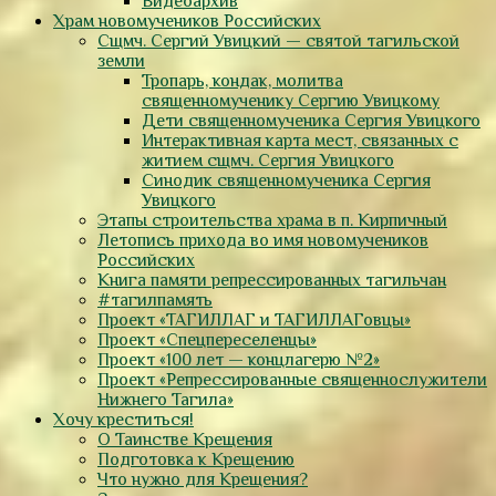
Видеоархив
Храм новомучеников Российских
Сщмч. Сергий Увицкий — святой тагильской
земли
Тропарь, кондак, молитва
священномученику Сергию Увицкому
Дети священномученика Сергия Увицкого
Интерактивная карта мест, связанных с
житием сщмч. Сергия Увицкого
Синодик священномученика Сергия
Увицкого
Этапы строительства храма в п. Кирпичный
Летопись прихода во имя новомучеников
Российских
Книга памяти репрессированных тагильчан
#тагилпамять
Проект «ТАГИЛЛАГ и ТАГИЛЛАГовцы»
Проект «Спецпереселенцы»
Проект «100 лет — концлагерю №2»
Проект «Репрессированные священнослужители
Нижнего Тагила»
Хочу креститься!
О Таинстве Крещения
Подготовка к Крещению
Что нужно для Крещения?