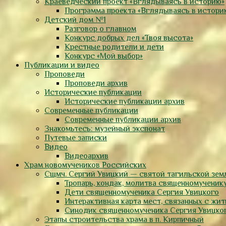
Краеведческий проект «Вглядываясь в историю»
Программа проекта «Вглядываясь в истори
Детский дом №1
Разговор о главном
Конкурс добрых дел «Твоя высота»
Крестные родители и дети
Конкурс «Мой выбор»
Публикации и видео
Проповеди
Проповеди архив
Исторические публикации
Исторические публикации архив
Современные публикации
Современные публикации архив
Знакомьтесь: музейный экспонат
Путевые записки
Видео
Видеоархив
Храм новомучеников Российских
Сщмч. Сергий Увицкий — святой тагильской зем
Тропарь, кондак, молитва священномученик
Дети священномученика Сергия Увицкого
Интерактивная карта мест, связанных с жи
Синодик священномученика Сергия Увицко
Этапы строительства храма в п. Кирпичный