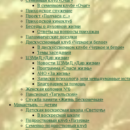
Семейный клуб «Очаг»
В семейном клубе «Очаг»
Приходское служение
Проект «Полчаса с…»
Приходской киноклуб
Беседы о духовной жизни
Ответы на вопросы прихожан
Паломнические поездки
Дискуссионный клуб «Черное и белое»
В дискуссионном клубе «Черное и белое»
Темы заседаний
ЦЗМиД «Дар жизни»
Новости ЦЗМиД «Дар жизни»
Программа «Спаси жизнь»
АНО «За жизнь»
Записки психолога, или невыдуманные ист
Благодарим за помощь
Женская колония №6
Пансионат «Тагильский»
Служба памяти «Жизнь Бесконечная»
Монастырь — детям
Детская воскресная школа «Светочъ»
В воскресной школе
Подростковый клуб «Латерна»
Семейно-подростковый клуб