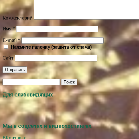
Комментарий
Имя
*
E-mail
*
Нажмите галочку (защита от спама)
Сайт
Для слабовидящих
Мы в соцсетях и видеохостингах
ВКонтакте