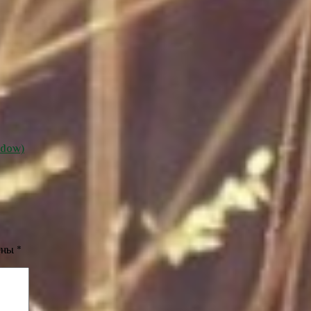
ndow)
ены
*