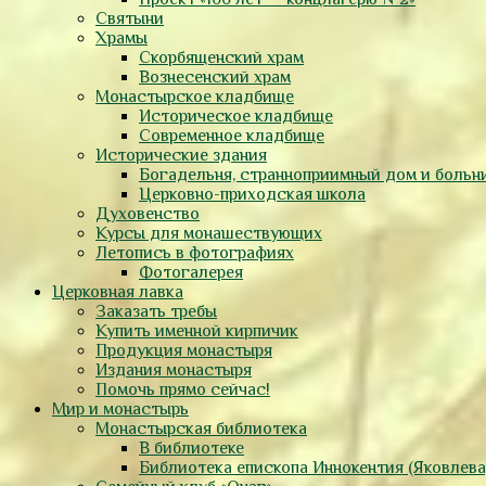
Святыни
Храмы
Скорбященский храм
Вознесенский храм
Монастырское кладбище
Историческое кладбище
Современное кладбище
Исторические здания
Богадельня, странноприимный дом и больн
Церковно-приходская школа
Духовенство
Курсы для монашествующих
Летопись в фотографиях
Фотогалерея
Церковная лавка
Заказать требы
Купить именной кирпичик
Продукция монастыря
Издания монастыря
Помочь прямо сейчас!
Мир и монастырь
Монастырская библиотека
В библиотеке
Библиотека епископа Иннокентия (Яковлева