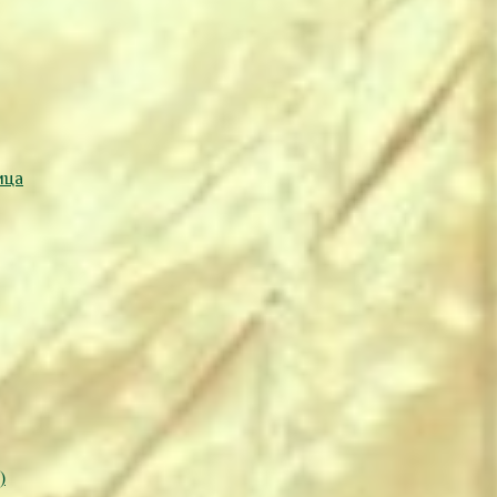
ица
)