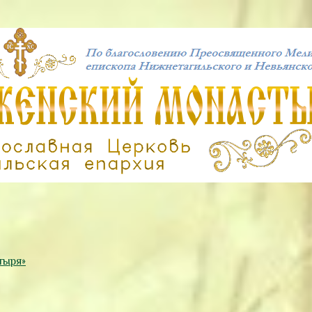
тыря»