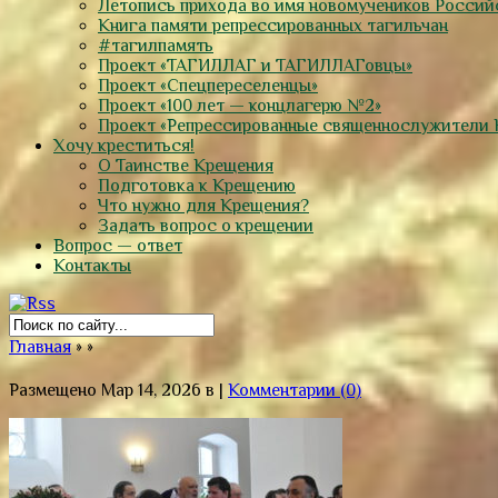
Летопись прихода во имя новомучеников Россий
Книга памяти репрессированных тагильчан
#тагилпамять
Проект «ТАГИЛЛАГ и ТАГИЛЛАГовцы»
Проект «Спецпереселенцы»
Проект «100 лет — концлагерю №2»
Проект «Репрессированные священнослужители 
Хочу креститься!
О Таинстве Крещения
Подготовка к Крещению
Что нужно для Крещения?
Задать вопрос о крещении
Вопрос — ответ
Контакты
Главная
»
»
Размещено Мар 14, 2026 в |
Комментарии (0)