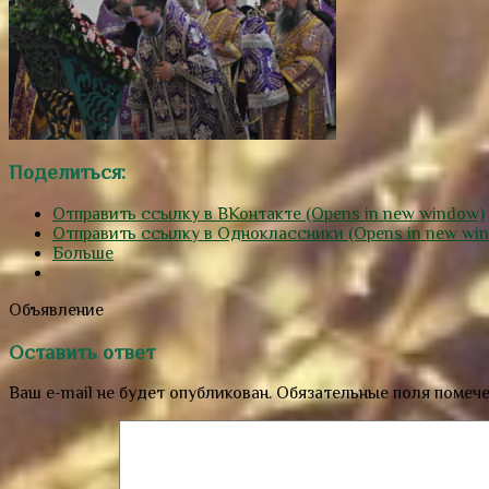
Поделиться:
Отправить ссылку в ВКонтакте (Opens in new window)
Отправить ссылку в Одноклассники (Opens in new wi
Больше
Объявление
Оставить ответ
Ваш e-mail не будет опубликован.
Обязательные поля помеч