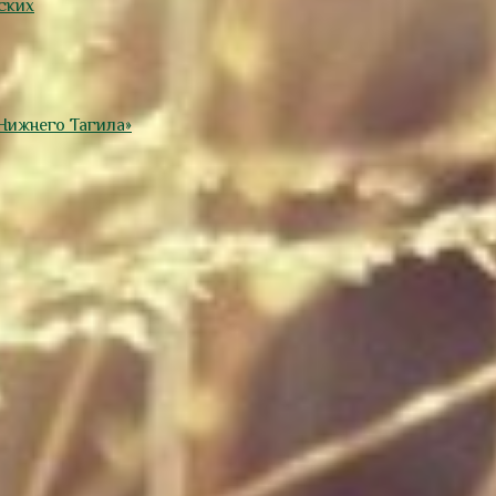
ских
Нижнего Тагила»