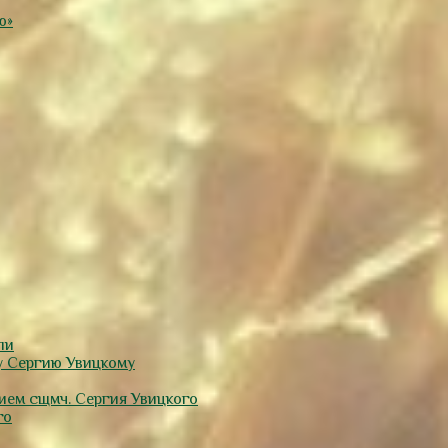
ю»
ли
у Сергию Увицкому
тием сщмч. Сергия Увицкого
го