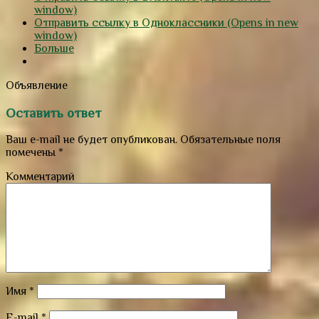
window)
Отправить ссылку в Одноклассники (Opens in new
window)
Больше
Объявление
Оставить ответ
Ваш e-mail не будет опубликован.
Обязательные поля
помечены
*
Комментарий
Имя
*
E-mail
*