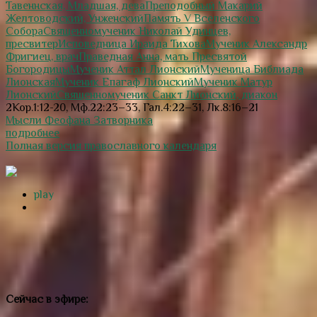
Тавеннская, Младшая, дева
Преподобный Макарий
Желтоводский, Унженский
Память V Вселенского
Собора
Священномученик Николай Удинцев,
пресвитер
Исповедница Ираида Тихова
Мученик Александр
Фригиец, врач
Праведная Анна, мать Пресвятой
Богородицы
Мученик Аттал Лионский
Мученица Библиада
Лионская
Мученик Епагаф Лионский
Мученик Матур
Лионский
Священномученик Санкт Лионский, диакон
2Кор.1:12-20, Мф.22:23–33, Гал.4:22–31, Лк.8:16–21
Мысли Феофана Затворника
подробнее
Полная версия православного календаря
play
Сейчас в эфире: