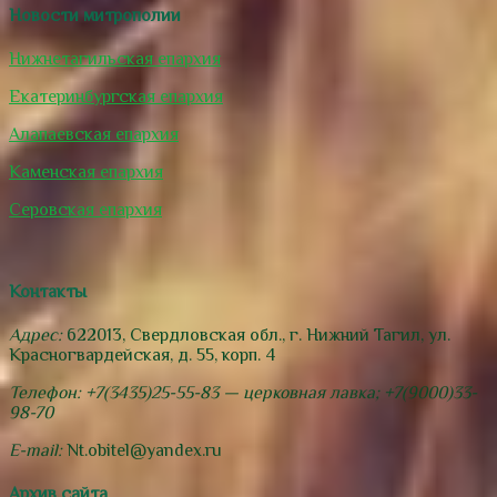
Новости митрополии
Нижнетагильская епархия
Екатеринбургская епархия
Алапаевская епархия
Каменская епархия
Серовская епархия
Контакты
Адрес:
622013, Свердловская обл., г. Нижний Тагил, ул.
Красногвардейская, д. 55, корп. 4
Телефон: +7(3435)25-55-83 — церковная лавка; +7(9000)33-
98-70
E-mail:
Nt.obitel@yandex.ru
Архив сайта