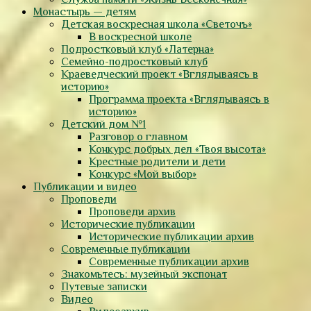
Монастырь — детям
Детская воскресная школа «Светочъ»
В воскресной школе
Подростковый клуб «Латерна»
Семейно-подростковый клуб
Краеведческий проект «Вглядываясь в
историю»
Программа проекта «Вглядываясь в
историю»
Детский дом №1
Разговор о главном
Конкурс добрых дел «Твоя высота»
Крестные родители и дети
Конкурс «Мой выбор»
Публикации и видео
Проповеди
Проповеди архив
Исторические публикации
Исторические публикации архив
Современные публикации
Современные публикации архив
Знакомьтесь: музейный экспонат
Путевые записки
Видео