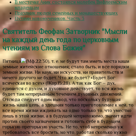
В местечке Аник состоялся молебен Вифлеемским
младенцам
Праздник людей семейных и монашествующих
Путями новомучеников. Часть 3
Святитель Феофан Затворник "Мысли
на каждый день года по церковным
чтениям из Слова Божия"
Пятница
(Мф.22:30), т. е. не будут там иметь места наши
земные житейские отношения; стало быть, и все порядки
земной жизни. Ни наук, ни искусств, ни правительств и
ничего другого не будет. Что же будет?
«Будет Бог
всяческая во всех»
(1Кор.15:28). А так как Бог – дух,
единится с духом, и духовное действует, то вся жизнь
будет там непрерывным течением духовных движений.
Отсюда следует один вывод, что поскольку будущая
жизнь наша цель, а здешняя только приготовление к ней, то
все время жизни иждивать на одно только то, что уместно
лишь в этой жизни, а в будущей неприложимо, значит идти
против своего назначения и готовить себе в будущем
горькую-прегорькую участь. Не то, чтоб непременно уж
требовалось все бросить, но что, работая сколько нужно