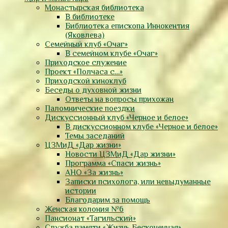
Монастырская библиотека
В библиотеке
Библиотека епископа Иннокентия
(Яковлева)
Семейный клуб «Очаг»
В семейном клубе «Очаг»
Приходское служение
Проект «Полчаса с…»
Приходской киноклуб
Беседы о духовной жизни
Ответы на вопросы прихожан
Паломнические поездки
Дискуссионный клуб «Черное и белое»
В дискуссионном клубе «Черное и белое»
Темы заседаний
ЦЗМиД «Дар жизни»
Новости ЦЗМиД «Дар жизни»
Программа «Спаси жизнь»
АНО «За жизнь»
Записки психолога, или невыдуманные
истории
Благодарим за помощь
Женская колония №6
Пансионат «Тагильский»
Служба памяти «Жизнь Бесконечная»