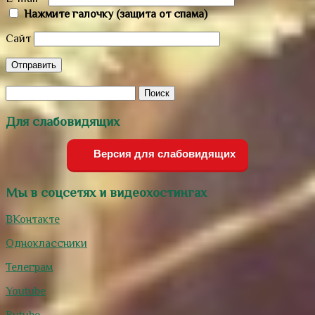
Нажмите галочку (защита от спама)
Сайт
Для слабовидящих
Версия для слабовидящих
Мы в соцсетях и видеохостингах
ВКонтакте
Одноклассники
Телеграм
Youtube
Rutube