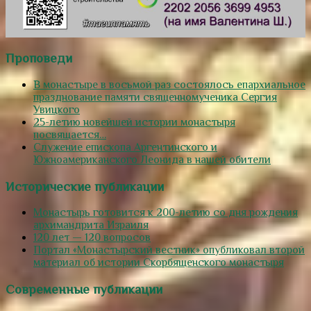
Проповеди
В монастыре в восьмой раз состоялось епархиальное
празднование памяти священномученика Сергия
Увицкого
25-летию новейшей истории монастыря
посвящается…
Служение епископа Аргентинского и
Южноамериканского Леонида в нашей обители
Исторические публикации
Монастырь готовится к 200-летию со дня рождения
архимандрита Израиля
120 лет — 120 вопросов
Портал «Монастырский вестник» опубликовал второй
материал об истории Скорбященского монастыря
Современные публикации