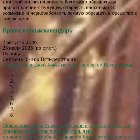
для этой жизни, главную заботу надо обращать на
приготовление к будущей, стараясь, насколько то
возможно, и чернорабочесть земную обращать в средство к
той же цели.
Православный календарь
7 августа 2026
25 июля 2026 (по ст.ст.)
Пятница
Седмица 10-я по Пятидесятнице
Успение праведной Анны, матери Пресвятой Богородицы
Священномученик Александр Сахаров, пресвитер
Святая
Олимпиада Константинопольская, дева,
диакониса
Преподобная Евпраксия Константинопольская,