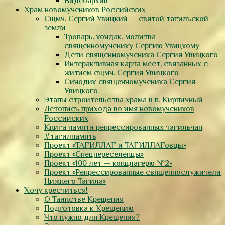
Видеоархив
Храм новомучеников Российских
Сщмч. Сергий Увицкий — святой тагильской
земли
Тропарь, кондак, молитва
священномученику Сергию Увицкому
Дети священномученика Сергия Увицкого
Интерактивная карта мест, связанных с
житием сщмч. Сергия Увицкого
Синодик священномученика Сергия
Увицкого
Этапы строительства храма в п. Кирпичный
Летопись прихода во имя новомучеников
Российских
Книга памяти репрессированных тагильчан
#тагилпамять
Проект «ТАГИЛЛАГ и ТАГИЛЛАГовцы»
Проект «Спецпереселенцы»
Проект «100 лет — концлагерю №2»
Проект «Репрессированные священнослужители
Нижнего Тагила»
Хочу креститься!
О Таинстве Крещения
Подготовка к Крещению
Что нужно для Крещения?