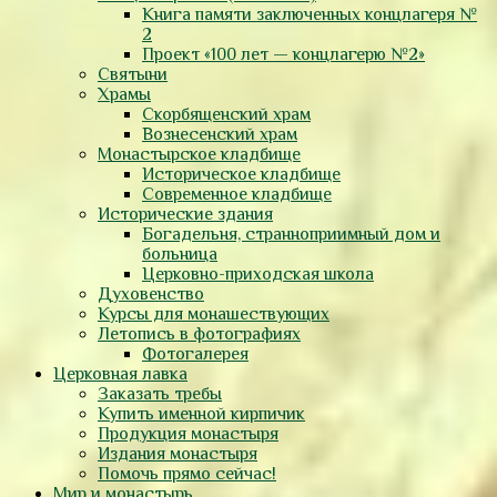
Книга памяти заключенных концлагеря №
2
Проект «100 лет — концлагерю №2»
Святыни
Храмы
Скорбященский храм
Вознесенский храм
Монастырское кладбище
Историческое кладбище
Современное кладбище
Исторические здания
Богадельня, странноприимный дом и
больница
Церковно-приходская школа
Духовенство
Курсы для монашествующих
Летопись в фотографиях
Фотогалерея
Церковная лавка
Заказать требы
Купить именной кирпичик
Продукция монастыря
Издания монастыря
Помочь прямо сейчас!
Мир и монастырь